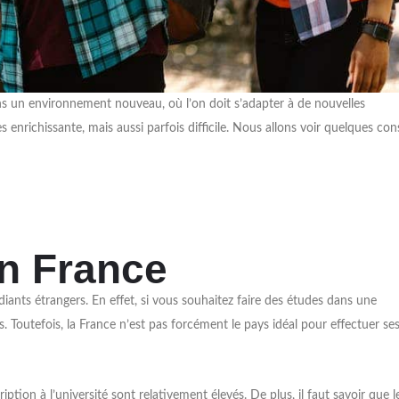
ans un environnement nouveau, où l’on doit s’adapter à de nouvelles
enrichissante, mais aussi parfois difficile. Nous allons voir quelques cons
en France
ants étrangers. En effet, si vous souhaitez faire des études dans une
. Toutefois, la France n’est pas forcément le pays idéal pour effectuer se
ption à l’université sont relativement élevés. De plus, il faut savoir que l