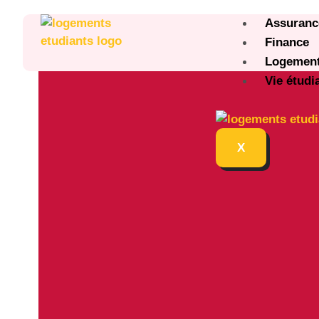
Assuranc
Finance
Logemen
Vie étudi
X