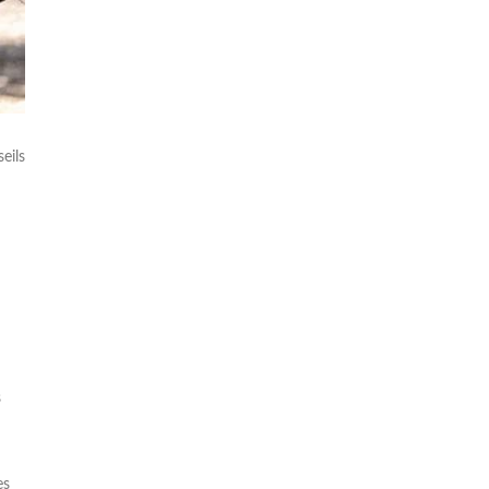
eils
s
es