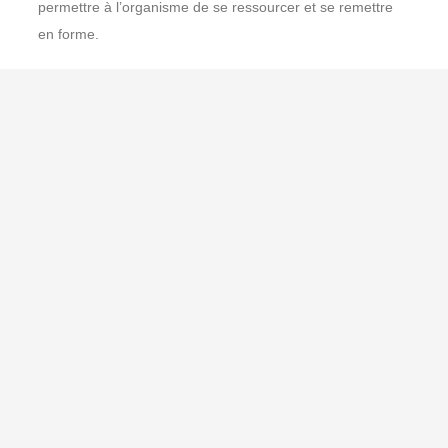
permettre à l’organisme de se ressourcer et se remettre
en forme.
A découvrir :
Gestion du stress des
étudiants en université
La santé passe aussi par la gestion du stress et la
relaxation qui peuvent être des facteurs déterminants pour
rester en bonne santé. Il est important d’apprendre à
gérer son stress au quotidien car cela permet d’assurer un
équilibre entre vie professionnelle et vie personnelle.
Lorsque l’on souhaite prendre soin de sa santé, il est
conseillé de consulter un médecin traitant afin qu’il puisse
proposer les tests nécessaires à votre situation
(fibroscopie, échographie…).